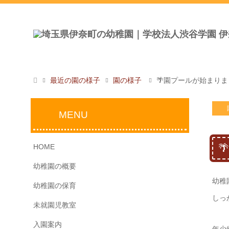
最近の園の様子
園の様子
🌴園プールが始まりま
MENU

HOME
幼稚園の概要
幼稚
幼稚園の保育
しっ
未就園児教室
入園案内
年少